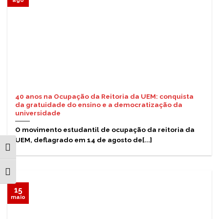
ago
40 anos na Ocupação da Reitoria da UEM: conquista
da gratuidade do ensino e a democratização da
universidade
O movimento estudantil de ocupação da reitoria da
UEM, deflagrado em 14 de agosto de[...]
ALTERNAR ALTO CONTRASTE
ALTERNAR TAMANHO DA FONTE
15
maio