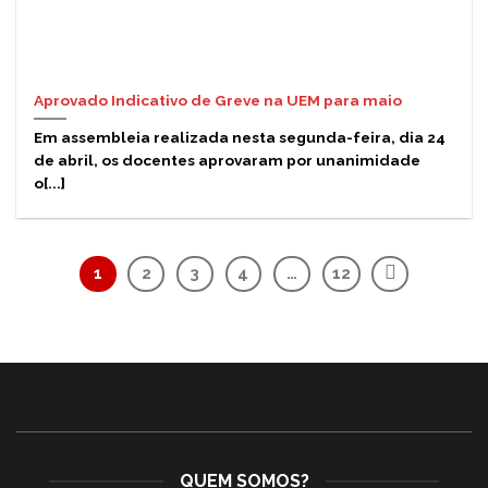
Aprovado Indicativo de Greve na UEM para maio
Em assembleia realizada nesta segunda-feira, dia 24
de abril, os docentes aprovaram por unanimidade
o[...]
1
2
3
4
…
12
QUEM SOMOS?