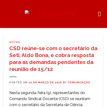
Skip
to
content
NOTAS
CSD reúne-se com o secretário da
Seti, Aldo Bona, e cobra resposta
para as demandas pendentes da
reunião de 15/12
POSTED ON
10 DE MARÇO DE 2026
BY
COMUNICAÇÃO
Nesta segunda-feira (9), representantes do
Comando Sindical Docente (CSD) se reuniram
com o secretário da Secretaria de Ciência,