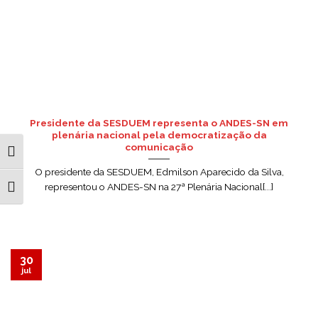
Presidente da SESDUEM representa o ANDES-SN em
plenária nacional pela democratização da
comunicação
ALTERNAR ALTO CONTRASTE
O presidente da SESDUEM, Edmilson Aparecido da Silva,
representou o ANDES-SN na 27ª Plenária Nacional[...]
ALTERNAR TAMANHO DA FONTE
30
jul