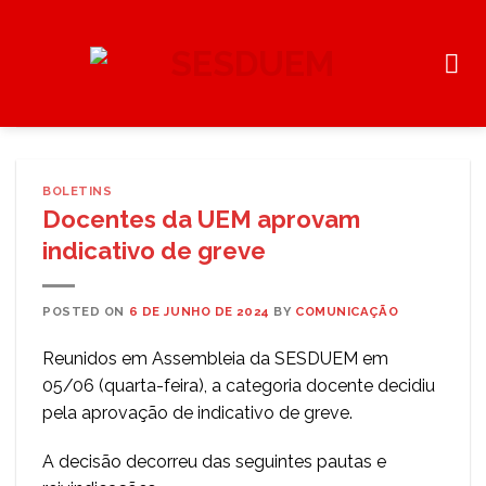
Skip
to
content
BOLETINS
Docentes da UEM aprovam
indicativo de greve
POSTED ON
6 DE JUNHO DE 2024
BY
COMUNICAÇÃO
Reunidos em Assembleia da SESDUEM em
05/06 (quarta-feira), a categoria docente decidiu
pela aprovação de indicativo de greve.
A decisão decorreu das seguintes pautas e