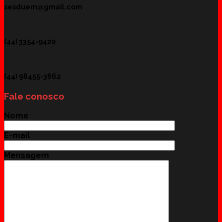
sesduem@gmail.com
(44) 3354-9420
(44) 98455-3862
Fale conosco
Nome
E-mail
Mensagem