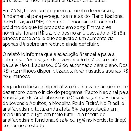
país está no mesmo patamar de dez anos atrás.
Em 2024, houve um pequeno aumento de recursos,
fundamental para perseguir as metas do Plano Nacional
de Educação (PNE). Contudo, o montante ficou muito
próximo do que foi proposto em 2023. Em valores
nominais, foram R$ 152 bilhões no ano passado e R$ 164
bilhões neste ano, o que equivale a um aumento de
apenas 8% sobre um recurso ainda deficitário.
O relatório informa que a execução financeira para a
subfunção “educação de jovens e adultos” está muito
baixa e não ultrapassou 6% do autorizado para o ano. Dos
R$ 342 milhões disponibilizados, foram usados apenas R$
20,8 milhões.
Segundo o Inesc, a expectativa é que o valor aumente até
dezembro, com o início do programa “Pacto Nacional pela
Superação do Analfabetismo e Qualificação da Educação
de Jovens e Adultos, a Medalha Paulo Freire”. No Brasil, o
analfabetismo total ainda afeta 6% da população em
meio urbano e 15% em meio rural. Já a média do
analfabetismo funcional é 12%, ou 19% no Nordeste (Inep),
conforme o estudo.