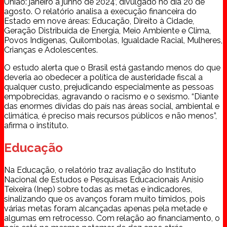
União: janeiro a junho de 2024’, divulgado no dia 20 de
agosto. O relatório analisa a execução financeira do
Estado em nove áreas: Educação, Direito à Cidade,
Geração Distribuída de Energia, Meio Ambiente e Clima,
Povos Indígenas, Quilombolas, Igualdade Racial, Mulheres,
Crianças e Adolescentes.
O estudo alerta que o Brasil está gastando menos do que
deveria ao obedecer a política de austeridade fiscal a
qualquer custo, prejudicando especialmente as pessoas
empobrecidas, agravando o racismo e o sexismo. “Diante
das enormes dívidas do país nas áreas social, ambiental e
climática, é preciso mais recursos públicos e não menos”,
afirma o instituto.
Educação
Na Educação, o relatório traz avaliação do Instituto
Nacional de Estudos e Pesquisas Educacionais Anísio
Teixeira (Inep) sobre todas as metas e indicadores,
sinalizando que os avanços foram muito tímidos, pois
várias metas foram alcançadas apenas pela metade e
algumas em retrocesso. Com relação ao financiamento, o