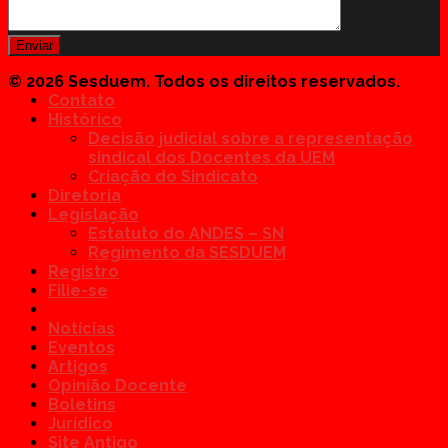
© 2026 Sesduem. Todos os direitos reservados.
Contato
Histórico
Decisão judicial sobre a representação
sindical dos Docentes da UEM
Criação do Sindicato
Diretoria
Legislação
Estatuto do ANDES – SN
Regimento da SESDUEM
Registro
Filie-se
Notícias
Eventos
Artigos
Opinião Docente
Boletins
Jurídico
Site Antigo