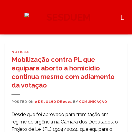
Skip
to
content
NOTÍCIAS
Mobilização contra PL que
equipara aborto a homicídio
continua mesmo com adiamento
da votação
POSTED ON
2 DE JULHO DE 2024
BY
COMUNICAÇÃO
Desde que foi aprovado para tramitação em
regime de urgência na Câmara dos Deputados, o
Projeto de Lei (PL) 1904/2024, que equipara o