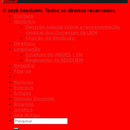
© 2026 Sesduem. Todos os direitos reservados.
Contato
Histórico
Decisão judicial sobre a representação
sindical dos Docentes da UEM
Criação do Sindicato
Diretoria
Legislação
Estatuto do ANDES – SN
Regimento da SESDUEM
Registro
Filie-se
Notícias
Eventos
Artigos
Opinião Docente
Boletins
Jurídico
Site Antigo