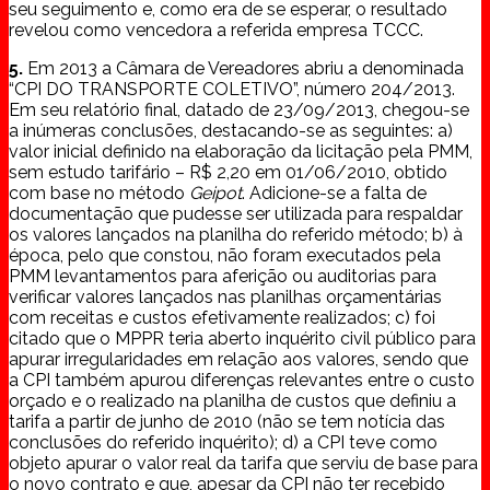
seu seguimento e, como era de se esperar, o resultado
revelou como vencedora a referida empresa TCCC.
5.
Em 2013 a Câmara de Vereadores abriu a denominada
“CPI DO TRANSPORTE COLETIVO”, número 204/2013.
Em seu relatório final, datado de 23/09/2013, chegou-se
a inúmeras conclusões, destacando-se as seguintes: a)
valor inicial definido na elaboração da licitação pela PMM,
sem estudo tarifário – R$ 2,20 em 01/06/2010, obtido
com base no método
Geipot
. Adicione-se a falta de
documentação que pudesse ser utilizada para respaldar
os valores lançados na planilha do referido método; b) à
época, pelo que constou, não foram executados pela
PMM levantamentos para aferição ou auditorias para
verificar valores lançados nas planilhas orçamentárias
com receitas e custos efetivamente realizados; c) foi
citado que o MPPR teria aberto inquérito civil público para
apurar irregularidades em relação aos valores, sendo que
a CPI também apurou diferenças relevantes entre o custo
orçado e o realizado na planilha de custos que definiu a
tarifa a partir de junho de 2010 (não se tem notícia das
conclusões do referido inquérito); d) a CPI teve como
objeto apurar o valor real da tarifa que serviu de base para
o novo contrato e que, apesar da CPI não ter recebido