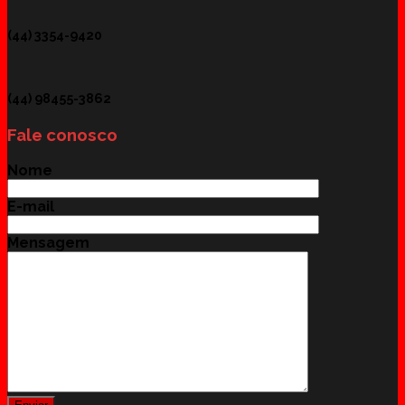
(44) 3354-9420
(44) 98455-3862
Fale conosco
Nome
E-mail
Mensagem