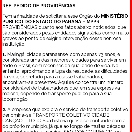
REF:
PEDIDO DE PROVIDÊNCIAS
Tem a finalidade de solicitar a esse Órgão do
MINISTÉRIO
PÚBLICO DO ESTADO DO PARANÁ – MPPR
,
PROVIDÊNCIAS quanto aos fatos abaixo noticiados, que
são considerados pelas entidades signatárias como muito
graves ao ponto de exigir a intervenção dessa honrosa
instituição.
1.
Maringá, cidade paranaense, com apenas 73 anos, é
considerada uma das melhores cidades para se viver em
todo o Brasil, com reconhecida qualidade de vida. No
entanto, aproximando a lupa da realidade, as dificuldades
da vida, sobretudo para a classe trabalhadora,
encontram-se presentes. Aqui se concentra um número
considerável de trabalhadores que, em sua expressiva
maioria, depende do transporte público para a sua
locomoção.
2.
A empresa que explora o serviço de transporte coletivo
denomina-se TRANSPORTE COLETIVO CIDADE
CANÇÃO – TCCC. Sua história quase se confunde com a
do próprio município, já que ao longo de muitas décadas
vem explorando tal serviço, SEM CONCORRÊNCIA, no