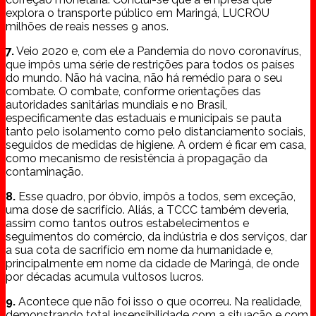
explora o transporte público em Maringá, LUCROU
milhões de reais nesses 9 anos.
7.
Veio 2020 e, com ele a Pandemia do novo coronavírus,
que impôs uma série de restrições para todos os países
do mundo. Não há vacina, não há remédio para o seu
combate. O combate, conforme orientações das
autoridades sanitárias mundiais e no Brasil,
especificamente das estaduais e municipais se pauta
tanto pelo isolamento como pelo distanciamento sociais,
seguidos de medidas de higiene. A ordem é ficar em casa,
como mecanismo de resistência à propagação da
contaminação.
8.
Esse quadro, por óbvio, impôs a todos, sem exceção,
uma dose de sacrifício. Aliás, a TCCC também deveria,
assim como tantos outros estabelecimentos e
seguimentos do comércio, da indústria e dos serviços, dar
a sua cota de sacrifício em nome da humanidade e,
principalmente em nome da cidade de Maringá, de onde
por décadas acumula vultosos lucros.
9.
Acontece que não foi isso o que ocorreu. Na realidade,
demonstrando total insensibilidade com a situação e com