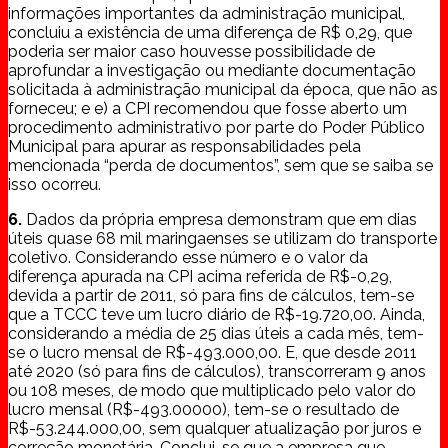
informações importantes da administração municipal,
concluiu a existência de uma diferença de R$ 0,29, que
poderia ser maior caso houvesse possibilidade de
aprofundar a investigação ou mediante documentação
solicitada à administração municipal da época, que não as
forneceu; e e) a CPI recomendou que fosse aberto um
procedimento administrativo por parte do Poder Público
Municipal para apurar as responsabilidades pela
mencionada “perda de documentos”, sem que se saiba se
isso ocorreu.
6.
Dados da própria empresa demonstram que em dias
úteis quase 68 mil maringaenses se utilizam do transporte
coletivo. Considerando esse número e o valor da
diferença apurada na CPI acima referida de R$-0,29,
devida a partir de 2011, só para fins de cálculos, tem-se
que a TCCC teve um lucro diário de R$-19.720,00. Ainda,
considerando a média de 25 dias úteis a cada mês, tem-
se o lucro mensal de R$-493.000,00. E, que desde 2011
até 2020 (só para fins de cálculos), transcorreram 9 anos
ou 108 meses, de modo que multiplicado pelo valor do
lucro mensal (R$-493.00000), tem-se o resultado de
R$-53.244.000,00, sem qualquer atualização por juros e
correção monetária. Conclui-se que a empresa que