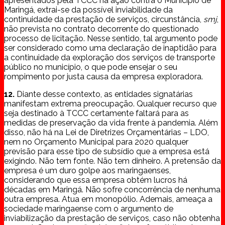
apresentados pela TCCC na ação contra o Município de
Maringá, extrai-se da possível inviabilidade da
continuidade da prestação de serviços, circunstância,
smj
,
não prevista no contrato decorrente do questionado
processo de licitação. Nesse sentido, tal argumento pode
ser considerado como uma declaração de inaptidão para
a continuidade da exploração dos serviços de transporte
público no município, o que pode ensejar o seu
rompimento por justa causa da empresa exploradora.
12.
Diante desse contexto, as entidades signatárias
manifestam extrema preocupação. Qualquer recurso que
seja destinado à TCCC certamente faltará para as
medidas de preservação da vida frente à pandemia. Além
disso, não há na Lei de Diretrizes Orçamentárias – LDO,
nem no Orçamento Municipal para 2020 qualquer
previsão para esse tipo de subsídio que a empresa está
exigindo. Não tem fonte. Não tem dinheiro. A pretensão da
empresa é um duro golpe aos maringaenses,
considerando que essa empresa obtém lucros há
décadas em Maringá. Não sofre concorrência de nenhuma
outra empresa. Atua em monopólio. Ademais, ameaça a
sociedade maringaense com o argumento de
inviabilização da prestação de serviços, caso não obtenha