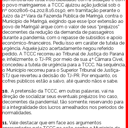
o povo maringaense, a TCCC ajuizou ação judicial sob o
nº 0002806-04.202.8.16.0190, em tramitação perante o
Juízo da 2ª Vara da Fazenda Pública de Maringá, contra o
Município de Maringá, exigindo que esse (por extensão ao
povo de Maringá) arque com o valor de seus “prejuízos”
decorrentes da redução da demanda de passageiros
durante a pandemia, com o repasse de subsídios e apoio
econômico-financeiros. Pediu isso em caráter de tutela de
urgência. Aquele juízo acertadamente negou referido
pedido. A TCCC recorreu ao Tribunal de Justiça do Paraná
e, infelizmente, o TJ-PR, por meio de sua 4ª Câmara Cível,
concedeu a tutela de urgência para a TCCC. Na sequência,
o Município recorreu para o Superior Tribunal de Justiça-
STJ que reverteu a decisão do TJ-PR. Por enquanto, os
cofres públicos estão a salvo, até quando nãos e sabe.
10.
A pretensão da TCCC, em outras palavras, vai na
direção de socializar seus eventuais prejuízos (no caso,
decorrentes da pandemia), tão somente, reservando para
si a integralidade dos lucros amealhados nos períodos de
normalidades.
11.
Vale destacar que em face aos argumentos