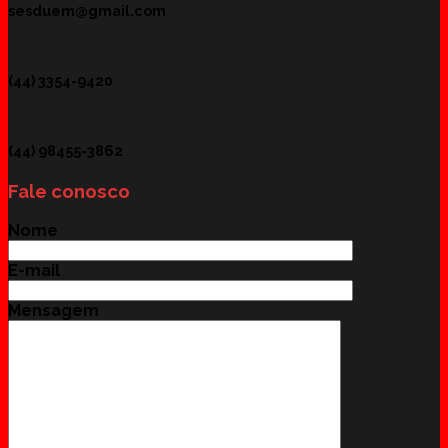
sesduem@gmail.com
(44) 3354-9420
(44) 98455-3862
Fale conosco
Nome
E-mail
Mensagem