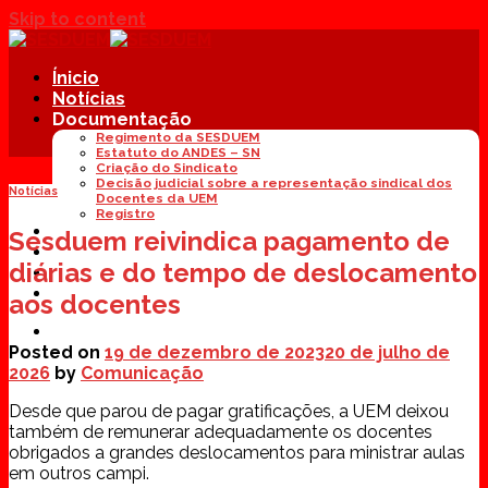
Skip to content
Ínicio
Notícias
Documentação
Regimento da SESDUEM
Estatuto do ANDES – SN
Criação do Sindicato
Decisão judicial sobre a representação sindical dos
Notícias
Docentes da UEM
Registro
Diretoria
Sesduem reivindica pagamento de
Contato
diárias e do tempo de deslocamento
Filie-se
aos docentes
Posted on
19 de dezembro de 2023
20 de julho de
2026
by
Comunicação
Desde que parou de pagar gratificações, a UEM deixou
também de remunerar adequadamente os docentes
obrigados a grandes deslocamentos para ministrar aulas
em outros campi.