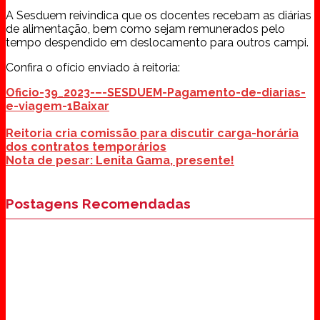
A Sesduem reivindica que os docentes recebam as diárias
de alimentação, bem como sejam remunerados pelo
tempo despendido em deslocamento para outros campi.
Confira o ofício enviado à reitoria:
Oficio-39_2023-–-SESDUEM-Pagamento-de-diarias-
e-viagem-1
Baixar
Reitoria cria comissão para discutir carga-horária
dos contratos temporários
Nota de pesar: Lenita Gama, presente!
Postagens Recomendadas