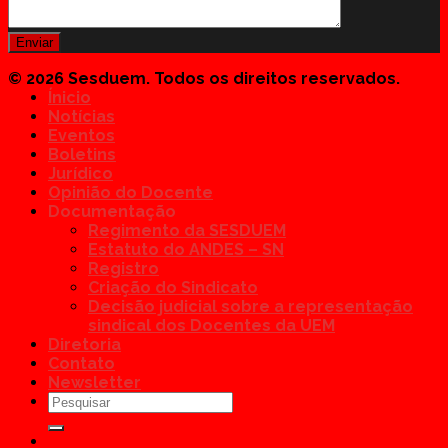
© 2026 Sesduem. Todos os direitos reservados.
Ínicio
Notícias
Eventos
Boletins
Jurídico
Opinião do Docente
Documentação
Regimento da SESDUEM
Estatuto do ANDES – SN
Registro
Criação do Sindicato
Decisão judicial sobre a representação
sindical dos Docentes da UEM
Diretoria
Contato
Newsletter