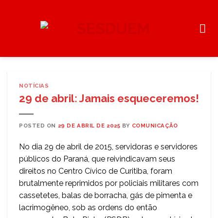
Skip
to
content
NOTÍCIAS
29 de abril: Jamais esqueceremos!
POSTED ON
29 DE ABRIL DE 2025
BY
COMUNICAÇÃO
No dia 29 de abril de 2015, servidoras e servidores
públicos do Paraná, que reivindicavam seus
direitos no Centro Cívico de Curitiba, foram
brutalmente reprimidos por policiais militares com
cassetetes, balas de borracha, gás de pimenta e
lacrimogêneo, sob as ordens do então