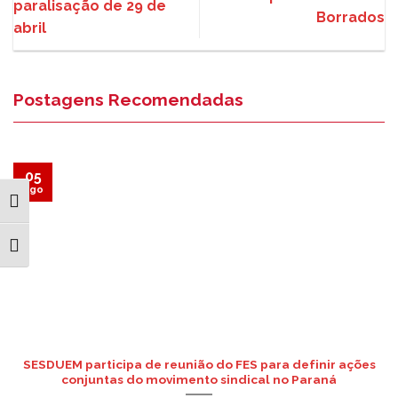
paralisação de 29 de
Borrados
abril
Postagens Recomendadas
05
ago
ALTERNAR ALTO CONTRASTE
ALTERNAR TAMANHO DA FONTE
SESDUEM participa de reunião do FES para definir ações
conjuntas do movimento sindical no Paraná