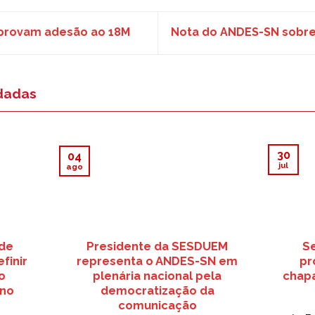
provam adesão ao 18M
Nota do ANDES-SN sobre
dadas
30
04
jul
ago
 de
Presidente da SESDUEM
S
finir
representa o ANDES-SN em
pr
o
plenária nacional pela
chapa
 no
democratização da
comunicação