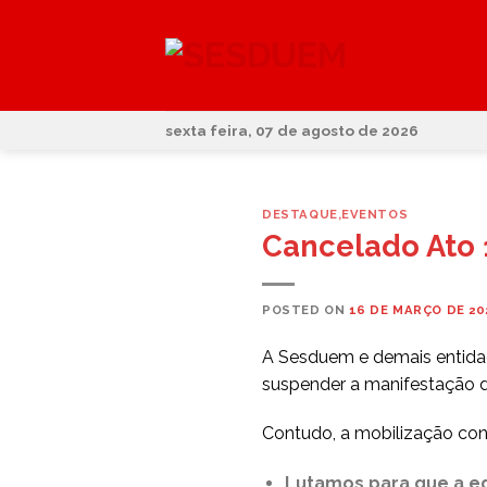
Skip
to
content
sexta feira, 07 de agosto de 2026
DESTAQUE
,
EVENTOS
Cancelado Ato
POSTED ON
16 DE MARÇO DE 20
A Sesduem e demais entidad
suspender a manifestação 
Contudo, a mobilização con
Lutamos para que a edu