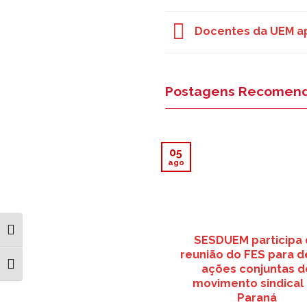
Docentes da UEM a
Postagens Recomen
05
ago
ALTERNAR ALTO CONTRASTE
SESDUEM participa
reunião do FES para de
ALTERNAR TAMANHO DA FONTE
ações conjuntas d
movimento sindical
Paraná