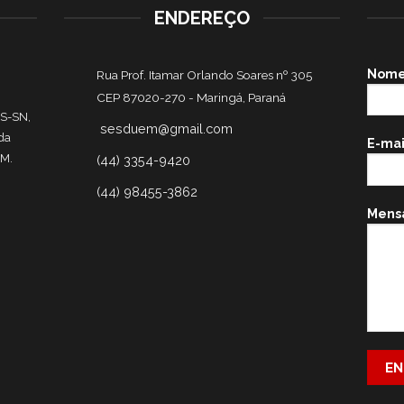
ENDEREÇO
Nom
Rua Prof. Itamar Orlando Soares nº 305
CEP 87020-270 -
Maringá, Paraná
ES-SN,
sesduem@gmail.com
 da
E-mai
EM.
(44) 3354-9420
(44) 98455-3862
Mens