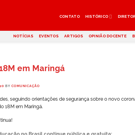
CONTATO
HISTÓRICO
DIRETO
NOTÍCIAS
EVENTOS
ARTIGOS
OPINIÃO DOCENTE
B
 18M em Maringá
20
BY
COMUNICAÇÃO
es, seguindo orientações de segurança sobre o novo coronav
do 18M em Maringá.
tinua!
cação no Brasil continue pública e gratuita;