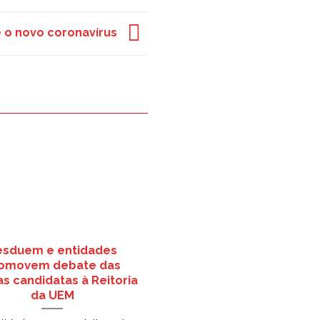
 o novo coronavírus
esduem e entidades
omovem debate das
s candidatas à Reitoria
da UEM