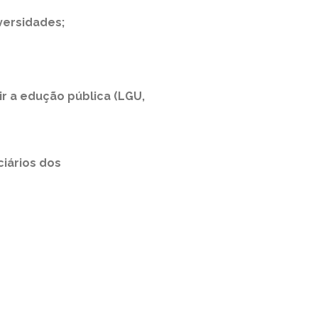
versidades;
r a edução pública (LGU,
ciários dos