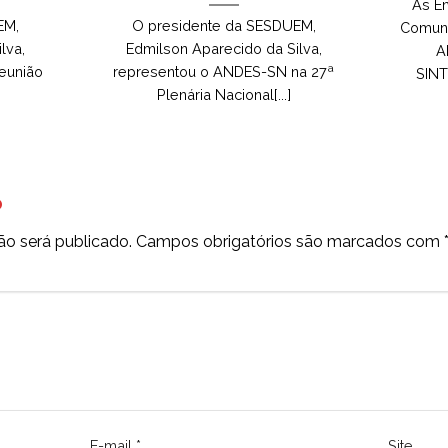
As En
EM,
O presidente da SESDUEM,
Comuni
lva,
Edmilson Aparecido da Silva,
A
reunião
representou o ANDES-SN na 27ª
SINT
Plenária Nacional[...]
o
ão será publicado.
Campos obrigatórios são marcados com
E-mail
*
Site