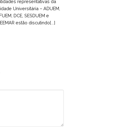
tidades representativas da
dade Universitária – ADUEM,
FUEM, DCE, SESDUEM e
EEMAR estão discutindo[...]
*