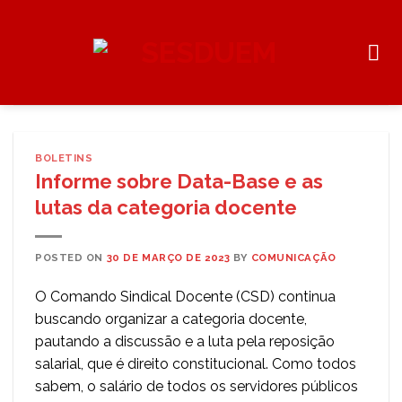
Skip
to
content
BOLETINS
Informe sobre Data-Base e as
lutas da categoria docente
POSTED ON
30 DE MARÇO DE 2023
BY
COMUNICAÇÃO
O Comando Sindical Docente (CSD) continua
buscando organizar a categoria docente,
pautando a discussão e a luta pela reposição
salarial, que é direito constitucional. Como todos
sabem, o salário de todos os servidores públicos