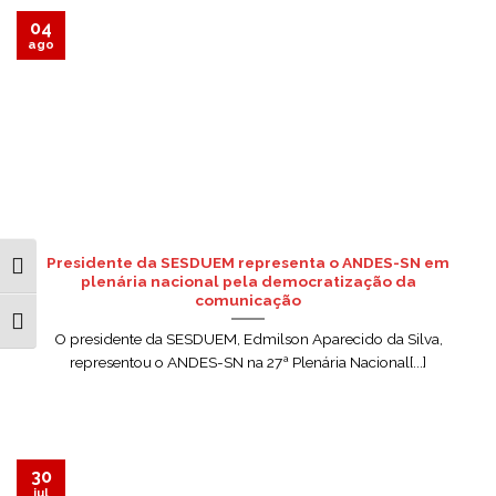
04
ago
Presidente da SESDUEM representa o ANDES-SN em
ALTERNAR ALTO CONTRASTE
plenária nacional pela democratização da
comunicação
ALTERNAR TAMANHO DA FONTE
O presidente da SESDUEM, Edmilson Aparecido da Silva,
representou o ANDES-SN na 27ª Plenária Nacional[...]
30
jul