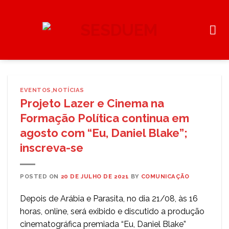
Skip
to
content
EVENTOS
,
NOTÍCIAS
Projeto Lazer e Cinema na
Formação Política continua em
agosto com “Eu, Daniel Blake”;
inscreva-se
POSTED ON
20 DE JULHO DE 2021
BY
COMUNICAÇÃO
Depois de Arábia e Parasita, no dia 21/08, às 16
horas, online, será exibido e discutido a produção
cinematográfica premiada “Eu, Daniel Blake”