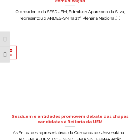
comunicação
O presidente da SESDUEM, Edmilson Aparecido da Silva,
representou o ANDES-SN na 27ª Plenária Nacional[...]
ALTERNAR ALTO CONTRASTE
30
jul
ALTERNAR TAMANHO DA FONTE
Sesduem e entidades promovem debate das chapas
candidatas à Reitoria da UEM
As Entidades representativas da Comunidade Universitária –
ADUEM, AFUEM, DCE, SESDUEM e SINTEEMAR estão