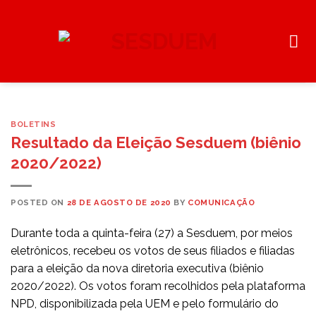
Skip
to
content
BOLETINS
Resultado da Eleição Sesduem (biênio
2020/2022)
POSTED ON
28 DE AGOSTO DE 2020
BY
COMUNICAÇÃO
Durante toda a quinta-feira (27) a Sesduem, por meios
eletrônicos, recebeu os votos de seus filiados e filiadas
para a eleição da nova diretoria executiva (biênio
2020/2022). Os votos foram recolhidos pela plataforma
NPD, disponibilizada pela UEM e pelo formulário do