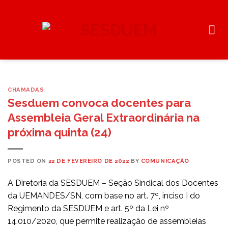
Skip
to
content
CHAMADAS
Sesduem convoca docentes para
Assembleia Geral Extraordinária na
próxima quinta (24)
POSTED ON
22 DE FEVEREIRO DE 2022
BY
COMUNICAÇÃO
A Diretoria da SESDUEM – Seção Sindical dos Docentes
da UEMANDES/SN, com base no art. 7º, inciso I do
Regimento da SESDUEM e art. 5º da Lei nº
14.010/2020, que permite realização de assembleias