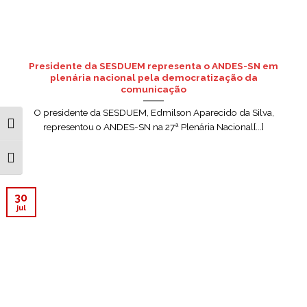
Presidente da SESDUEM representa o ANDES-SN em
plenária nacional pela democratização da
comunicação
O presidente da SESDUEM, Edmilson Aparecido da Silva,
ALTERNAR ALTO CONTRASTE
representou o ANDES-SN na 27ª Plenária Nacional[...]
ALTERNAR TAMANHO DA FONTE
30
jul