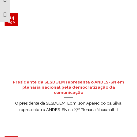
ALTERNAR ALTO CONTRASTE
ALTERNAR TAMANHO DA FONTE
04
ago
Presidente da SESDUEM representa o ANDES-SN em
plenária nacional pela democratização da
comunicação
O presidente da SESDUEM, Edmilson Aparecido da Silva,
representou o ANDES-SN na 27ª Plenária Nacional[...]