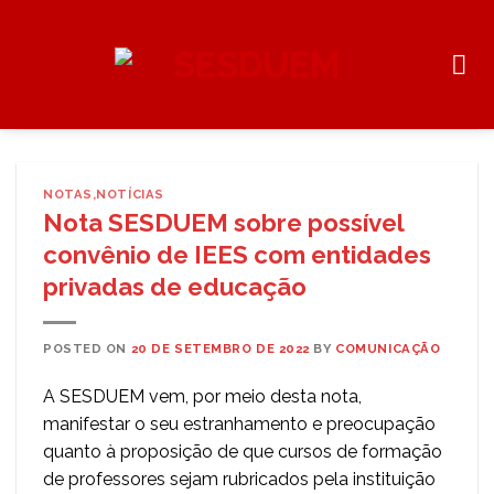
Skip
to
content
NOTAS
,
NOTÍCIAS
Nota SESDUEM sobre possível
convênio de IEES com entidades
privadas de educação
POSTED ON
20 DE SETEMBRO DE 2022
BY
COMUNICAÇÃO
A SESDUEM vem, por meio desta nota,
manifestar o seu estranhamento e preocupação
quanto à proposição de que cursos de formação
de professores sejam rubricados pela instituição