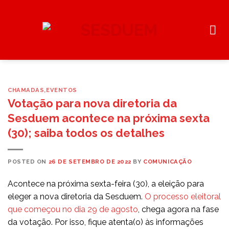
Skip
to
content
CHAMADAS
,
EVENTOS
Votação para nova diretoria da
Sesduem acontece na próxima sexta
(30); saiba todos os detalhes
POSTED ON
26 DE SETEMBRO DE 2022
BY
COMUNICAÇÃO
Acontece na próxima sexta-feira (30), a eleição para
eleger a nova diretoria da Sesduem.
O processo eleitoral
que começou no dia 29 de agosto
, chega agora na fase
da votação. Por isso, fique atenta(o) às informações